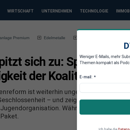
WIRTSCHAFT
UNTERNEHMEN
TECHNOLOGIE
IMMOB
anlage Premium
Edelmetalle
DWN-Magazin
Chin
D
Weniger E-Mails, mehr Sub
pitzt sich zu: Spahn pocht
Themen kompakt als Podcast
keit der Koalition
E-mail:
*
tenreform ist weiterhin ungelöst. Unionsfrak
eschlossenheit – und zeigt zugleich Verständn
 Jugendorganisation. Währenddessen präsent
 Paket.
Ich habe die
Datens