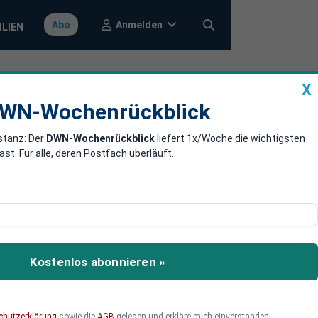
Anmelden
Abo
ILIEN
X
a
DWN-Wochenrückblick
WN-Wochenrückblick
stanz: Der
DWN-Wochenrückblick
liefert 1x/Woche die wichtigsten
 auf
. Für alle, deren Postfach überläuft.
tionschef Jens Spahn
is für die kritischen
Kostenlos abonnieren »
ieren die Grünen eigene
chutzerklärung
sowie die
AGB
gelesen und erkläre mich einverstanden.