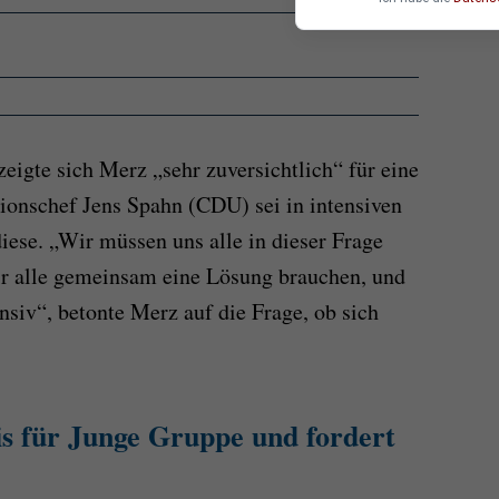
igte sich Merz „sehr zuversichtlich“ für eine
tionschef Jens Spahn (CDU) sei in intensiven
diese. „Wir müssen uns alle in dieser Frage
ir alle gemeinsam eine Lösung brauchen, und
ensiv“, betonte Merz auf die Frage, ob sich
is für Junge Gruppe und fordert