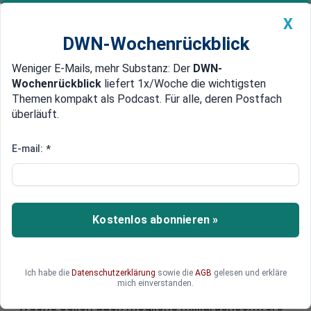
X
DWN-Wochenrückblick
Weniger E-Mails, mehr Substanz: Der
DWN-
Geldanlage Premium
Newsticker
MEIN DWN:
Wochenrückblick
liefert 1x/Woche die wichtigsten
Edelmetalle
DWN-Magazin
China
Themen kompakt als Podcast. Für alle, deren Postfach
überläuft.
DWN-Wochenrückblick
Auto Premium
EU-Sondergipfel: Europas
E-mail:
*
Antwort auf Trumps Zoll-
Drohungen
Kostenlos abonnieren »
Nach den Zoll-Drohungen von US-Präsident
Donald Trump im Grönland-Streit steuert Europa
auf eine politische Konfrontation mit den
Vereinigten Staaten zu. Beim Sondergipfel der
Ich habe die
Datenschutzerklärung
sowie die
AGB
gelesen und erkläre
mich einverstanden.
EU-Staats- und Regierungschefs Ende der
Woche sollen auch mögliche milliardenschwere