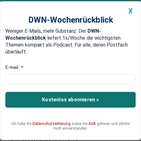
X
DWN-Wochenrückblick
Weniger E-Mails, mehr Substanz: Der
DWN-
Geldanlage Premium
Newsticker
MEIN DWN:
Wochenrückblick
liefert 1x/Woche die wichtigsten
Edelmetalle
DWN-Magazin
China
Themen kompakt als Podcast. Für alle, deren Postfach
überläuft.
DWN-Wochenrückblick
Auto Premium
EU sagt Ministertreffen ab:
E-mail:
*
Mutmaßlicher Drohnenangriff
auf Militärstützpunkt im EU-
Staat Zypern
Kostenlos abonnieren »
EU sagt Ministertreffen ab: Eine Drohne soll den
britischen Luftwaffenstützpunkt Akrotiri auf
Ich habe die
Datenschutzerklärung
sowie die
AGB
gelesen und erkläre
Zypern getroffen haben. Sirenen heulen,
mich einverstanden.
Verletzte gibt es laut ersten Angaben nicht. Was