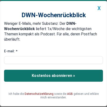
X
DWN-Wochenrückblick
Weniger E-Mails, mehr Substanz: Der
DWN-
Geldanlage Premium
Newsticker
MEIN DWN:
Wochenrückblick
liefert 1x/Woche die wichtigsten
Edelmetalle
DWN-Magazin
China
Themen kompakt als Podcast. Für alle, deren Postfach
überläuft.
DWN-Wochenrückblick
Auto Premium
SpaceX und xAI fusionieren:
E-mail:
*
Musk schmiedet KI-
Rechenzentren im All
Kostenlos abonnieren »
Elon Musk verschmilzt seine Raumfahrtfirma
SpaceX mit dem KI-Entwickler xAI zu einem
neuen Tech-Giganten. Rechenzentren sollen
künftig im All entstehen und von Sonnenenergie
Ich habe die
Datenschutzerklärung
sowie die
AGB
gelesen und erkläre
mich einverstanden.
betrieben werden.