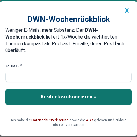
X
DWN-Wochenrückblick
Weniger E-Mails, mehr Substanz: Der
DWN-
Geldanlage Premium
Newsticker
MEIN DWN:
Wochenrückblick
liefert 1x/Woche die wichtigsten
Edelmetalle
DWN-Magazin
China
Themen kompakt als Podcast. Für alle, deren Postfach
überläuft.
DWN-Wochenrückblick
Auto Premium
Nato-Generalsekretär Rutte zu
E-mail:
*
Besuch in Kiew
Russlands Angriffe auf die Ukraine treffen erneut
die Energieinfrastruktur. Hunderttausende
Kostenlos abonnieren »
Menschen stehen ohne Heizung und Strom da.
Nato-Generalsekretär Rutte reist in die Ukraine,
während Moskau vor den anstehenden
Ich habe die
Datenschutzerklärung
sowie die
AGB
gelesen und erkläre
Verhandlungen die kalten Wintertage nutzt, um
mich einverstanden.
den Druck auf die Bevölkerung zu erhöhen