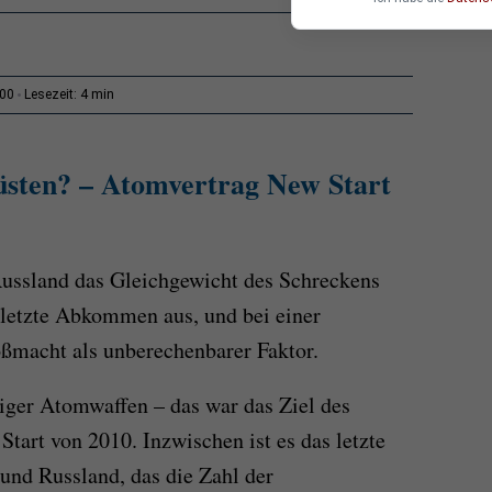
4 min
:00
Lesezeit:
üsten? – Atomvertrag New Start
ussland das Gleichgewicht des Schreckens
 letzte Abkommen aus, und bei einer
oßmacht als unberechenbarer Faktor.
iger Atomwaffen – das war das Ziel des
tart von 2010. Inzwischen ist es das letzte
d Russland, das die Zahl der