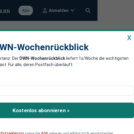
Anmelden
Abo
ILIEN
X
a
DWN-Wochenrückblick
WN-Wochenrückblick
stanz: Der
DWN-Wochenrückblick
liefert 1x/Woche die wichtigsten
 vor dem
. Für alle, deren Postfach überläuft.
te. Mit dem Auslaufen
nt der gegenseitigen
Kostenlos abonnieren »
n, und das globale
chutzerklärung
sowie die
AGB
gelesen und erkläre mich einverstanden.