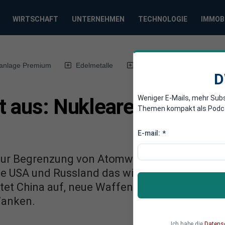
WIRTSCHAFT
UNTERNEHMEN
TECHNOLOGIE
IMMOB
anlage Premium
Edelmetalle
DWN-Magazin
Chin
D
Weniger E-Mails, mehr Sub
ft aus: Nukleare Ordnung
Themen kompakt als Podcast
E-mail:
*
 zur Begrenzung von Atomwaffen ist Geschich
die USA und Russland das wichtigste Instrume
üstet China auf, neue Waffensysteme entstehe
Wanken.
Ich habe die
Datens