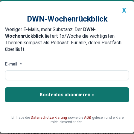
X
DWN-Wochenrückblick
Weniger E-Mails, mehr Substanz: Der
DWN-
Geldanlage Premium
Newsticker
MEIN DWN:
Wochenrückblick
liefert 1x/Woche die wichtigsten
Edelmetalle
DWN-Magazin
China
Themen kompakt als Podcast. Für alle, deren Postfach
überläuft.
DWN-Wochenrückblick
Auto Premium
Massenproteste bei Mercedes:
E-mail:
*
IG Metall kündigt „heißen
Sommer“ für Autobranche an
Kostenlos abonnieren »
Die Fronten in der Automobilindustrie verhärten
sich: Tausende Beschäftigte von Mercedes-
Benz wollen am heutigen Freitag bundesweit
gegen die Verschärfung des Sparkurses bei dem
Ich habe die
Datenschutzerklärung
sowie die
AGB
gelesen und erkläre
mich einverstanden.
Autobauer protestieren. Die Gewerkschaft IG
Metall hat zu den Aktionen vor den Werkstoren