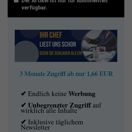
Der Artikel ist nur für Abonnenten
verfügbar.
3 Monate Zugriff ab nur 1,66 EUR
✔
Werbung
Endlich keine
✔ Unbegrenzter Zugriff
auf
wirklich alle Inhalte
✔
Inklusive täglichem
Newsletter