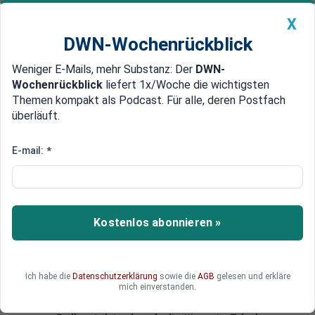
X
DWN-Wochenrückblick
Weniger E-Mails, mehr Substanz: Der
DWN-
Geldanlage Premium
Newsticker
MEIN DWN:
Wochenrückblick
liefert 1x/Woche die wichtigsten
Edelmetalle
DWN-Magazin
China
Themen kompakt als Podcast. Für alle, deren Postfach
überläuft.
DWN-Wochenrückblick
Auto Premium
Goldpreis: Warum Anleger der
E-mail:
*
Erholung nicht trauen sollten
Gold hat sich Anfang Juli kurz zurückgemeldet,
doch der Absturz sitzt tief: Höhere US-Zinsen, ein
Kostenlos abonnieren »
starker Dollar und nervöse ETF-Anleger setzen
den Goldpreis weiter unter Druck. Während
spekulatives Kapital den Rückzug antritt, kaufen
Ich habe die
Datenschutzerklärung
sowie die
AGB
gelesen und erkläre
Zentralbanken unbeirrt zu. Für Anleger stellt sich
mich einverstanden.
nun die entscheidende Frage, ob Gold vor einer