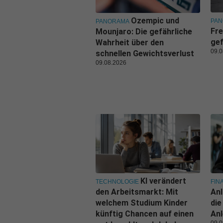
Ozempic und
PA
PANORAMA
Fre
Mounjaro: Die gefährliche
gef
Wahrheit über den
09.0
schnellen Gewichtsverlust
09.08.2026
KI verändert
TECHNOLOGIE
FIN
den Arbeitsmarkt: Mit
Anl
welchem Studium Kinder
die
künftig Chancen auf einen
An
09.0