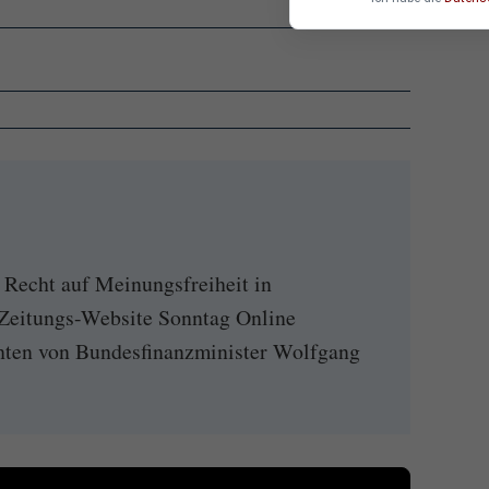
 Recht auf Meinungsfreiheit in
Zeitungs-Website Sonntag Online
ichten von Bundesfinanzminister Wolfgang