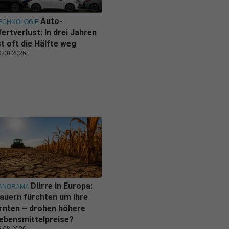
Auto-
ECHNOLOGIE
ertverlust: In drei Jahren
st oft die Hälfte weg
9.08.2026
Dürre in Europa:
ANORAMA
auern fürchten um ihre
rnten – drohen höhere
ebensmittelpreise?
8.08.2026