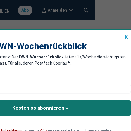
Anmelden
Abo
ILIEN
X
a
DWN-Wochenrückblick
WN-Wochenrückblick
stanz: Der
DWN-Wochenrückblick
liefert 1x/Woche die wichtigsten
 über hohe
. Für alle, deren Postfach überläuft.
enbar über zu hohe
ie Schweiz begründet.
Kostenlos abonnieren »
iz die entsprechende
chutzerklärung
sowie die
AGB
gelesen und erkläre mich einverstanden.