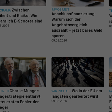
IMMOBILIEN
Zwischen
NORAMA
T
Anschlussfinanzierung:
iheit und Risiko: Wie
W
Warum sich der
ährlich E-Scooter sind
i
Angebotsvergleich
8.2026
0
auszahlt – jetzt bares Geld
sparen
09.08.2026
Charlie Munger:
Wo in der EU am
ANZEN
WIRTSCHAFT
P
agestrategie entlarvt
längsten gearbeitet wird
B
09.08.2026
 teuersten Fehler der
E
leger
L
8.2026
0