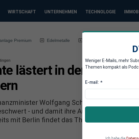
WIRTSCHAFT
UNTERNEHMEN
TECHNOLOGIE
IMMOB
anlage Premium
Edelmetalle
DWN-Magazin
Chin
D
Weniger E-Mails, mehr Sub
lingen
e lästert in der Schweiz
Themen kompakt als Podcast
ern
E-mail:
*
nanzminister Wolfgang Schäuble hat sich off
eschwert - und damit ihre Auswanderung in d
its mit Berlin findet das Thema in der Schwe
Ich habe die
Datens