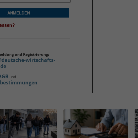
ANMELDEN
gessen?
meldung und Registrierung:
@deutsche-wirtschafts-
.de
AGB
und
zbestimmungen