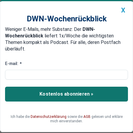
X
DWN-Wochenrückblick
Weniger E-Mails, mehr Substanz: Der
DWN-
Geldanlage Premium
Newsticker
MEIN DWN:
Wochenrückblick
liefert 1x/Woche die wichtigsten
Edelmetalle
DWN-Magazin
China
Themen kompakt als Podcast. Für alle, deren Postfach
überläuft.
DWN-Wochenrückblick
Auto Premium
Flirt mit Merkel wird Sarkozy zum Verhängnis
E-mail:
*
Umfrage: François Hollande
kann bei Stichwahl mit 54%
rechnen
Kostenlos abonnieren »
Der politische Flirt mit Angela Merkel könnte
Nicolas Sarkozy den Sieg in der Stichwahl
kosten: Die Analysen des Wahlverhaltens der
Ich habe die
Datenschutzerklärung
sowie die
AGB
gelesen und erkläre
verschiedenen Kandidaten sagen einen klaren
mich einverstanden.
Wahlsieg von François Hollande am 6. Mai