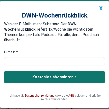
X
DWN-Wochenrückblick
Weniger E-Mails, mehr Substanz: Der
DWN-
Geldanlage Premium
Newsticker
MEIN DWN:
Wochenrückblick
liefert 1x/Woche die wichtigsten
Edelmetalle
DWN-Magazin
China
Themen kompakt als Podcast. Für alle, deren Postfach
überläuft.
DWN-Wochenrückblick
Auto Premium
Betriebliche Altersvorsorge:
E-mail:
*
Reform der bAV - das soll sich
per Gesetz bei der Betriebsrente
ändern
Kostenlos abonnieren »
Die betriebliche Altersvorsorge (bAV) soll die
zweite Säule der Rente neben der gesetzlichen
Ich habe die
Datenschutzerklärung
sowie die
AGB
gelesen und erkläre
und der privaten Vorsorge sein. Leider ist eine
mich einverstanden.
betriebliche Rente bisher nur ein Privileg für