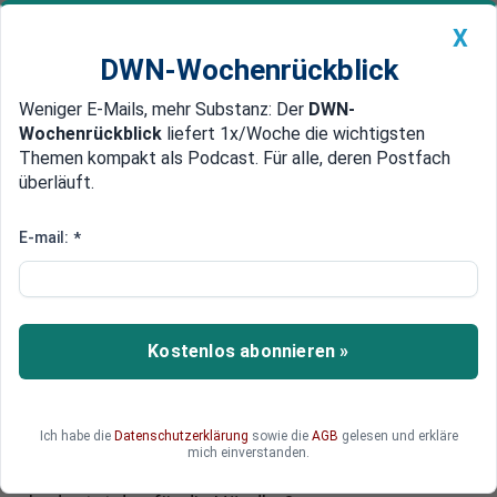
X
DWN-Wochenrückblick
Weniger E-Mails, mehr Substanz: Der
DWN-
Geldanlage Premium
Newsticker
MEIN DWN:
Wochenrückblick
liefert 1x/Woche die wichtigsten
Edelmetalle
DWN-Magazin
China
Themen kompakt als Podcast. Für alle, deren Postfach
überläuft.
DWN-Wochenrückblick
Auto Premium
GfK-Konsumklima: Droht ein
E-mail:
*
schwacher Weihnachtskonsum?
Viele Händler blicken vor den Feiertagen
skeptisch nach vorn. Aktuelle Umfragen zur
Kostenlos abonnieren »
Kauflaune liefern ein zwiespältiges Bild.
Zwischen warnenden Signalen des Ifo-Instituts
und kleinen Lichtblicken im GfK-Konsumklima
Ich habe die
Datenschutzerklärung
sowie die
AGB
gelesen und erkläre
stellt sich die Frage: Wie fällt der
mich einverstanden.
Weihnachtskonsum wirklich aus und was