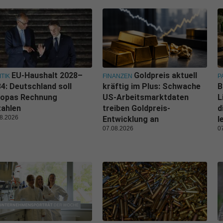
EU-Haushalt 2028–
Goldpreis aktuell
ITIK
FINANZEN
P
4: Deutschland soll
kräftig im Plus: Schwache
B
ropas Rechnung
US-Arbeitsmarktdaten
L
zahlen
treiben Goldpreis-
d
8.2026
Entwicklung an
l
07.08.2026
0