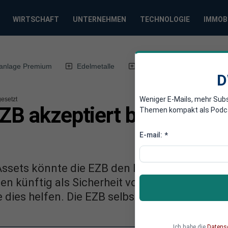
WIRTSCHAFT
UNTERNEHMEN
TECHNOLOGIE
IMMOB
anlage Premium
Edelmetalle
DWN-Magazin
Chin
D
Weniger E-Mails, mehr Sub
esetzt
ZB akzeptiert bereits Im
Themen kompakt als Podcast
E-mail:
*
ssets könnte die EZB den Banken erlauben, 
n künftig als Sicherheit von EZB-Kredite zu 
ies helfen. Die EZB selbst will die Pläne ni
Ich habe die
Datens