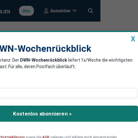
Anmelden
Abo
ILIEN
X
a
DWN-Wochenrückblick
WN-Wochenrückblick
stanz: Der
DWN-Wochenrückblick
liefert 1x/Woche die wichtigsten
mobilienkredite
. Für alle, deren Postfach überläuft.
Wertpapiere aus
hinterlegen. Vor allem
Kostenlos abonnieren »
cht kommentieren.
chutzerklärung
sowie die
AGB
gelesen und erkläre mich einverstanden.