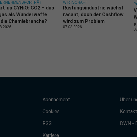
TERNEHMENSPORTRÄT
WIRTSCHAFT
P
rt-up CYNiO: CO2 – das
Rüstungsindustrie wächst
V
gas als Wunderwaffe
rasant, doch der Cashflow
W
 die Chemiebranche?
wird zum Problem
p
8.2026
07.08.2026
0
Abonnement
Über un
Cookies
Kontak
RSS
DWN - 
Karriere