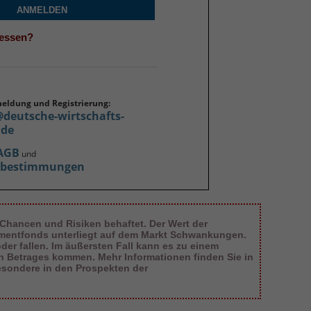
ANMELDEN
gessen?
meldung und Registrierung:
@deutsche-wirtschafts-
.de
AGB
und
zbestimmungen
 Chancen und Risiken behaftet. Der Wert der
tmentfonds unterliegt auf dem Markt Schwankungen.
er fallen. Im äußersten Fall kann es zu einem
en Betrages kommen. Mehr Informationen finden Sie in
esondere in den Prospekten der