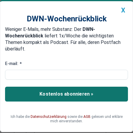
X
DWN-Wochenrückblick
Weniger E-Mails, mehr Substanz: Der
DWN-
Geldanlage Premium
Newsticker
MEIN DWN:
Wochenrückblick
liefert 1x/Woche die wichtigsten
Edelmetalle
DWN-Magazin
China
Themen kompakt als Podcast. Für alle, deren Postfach
überläuft.
DWN-Wochenrückblick
Auto Premium
Schweden erwartet Staatspleite Griechenlands
E-mail:
*
Griechenland gesteht Troika:
Sparauflagen wurden nicht
eingehalten
Kostenlos abonnieren »
Die griechische Regierung hat sich wegen der
zwei Wahlgänge in den vergangenen Monaten
weitgehend von den mit den Gläubigern
Ich habe die
Datenschutzerklärung
sowie die
AGB
gelesen und erkläre
vereinbarten Sparauflagen verabschiedet. Nun
mich einverstanden.
zeichnet sich die erste Koaltionskrise ab. Der