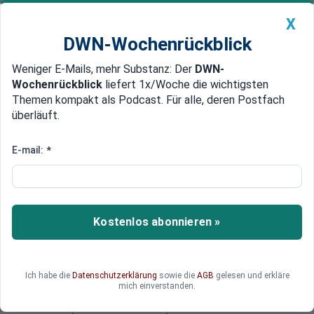
X
DWN-Wochenrückblick
Weniger E-Mails, mehr Substanz: Der
DWN-
Geldanlage Premium
Newsticker
MEIN DWN:
Wochenrückblick
liefert 1x/Woche die wichtigsten
Edelmetalle
DWN-Magazin
China
Themen kompakt als Podcast. Für alle, deren Postfach
überläuft.
DWN-Wochenrückblick
Auto Premium
Spanische Sparbeschlüsse sorgen für Massenproteste
E-mail:
*
Madrid: Schwere
Ausschreitungen bei Protesten
von Minenarbeitern
Kostenlos abonnieren »
Den zweiten Tag in Folge demonstrieren
tausende spanische Minenarbeiter in Madrid
gegen den zunehmenden Stellenabbau im
Ich habe die
Datenschutzerklärung
sowie die
AGB
gelesen und erkläre
Bergbau. Die Gewerkschaften erwarten
mich einverstanden.
insgesamt eine Beteiligung von mindestens