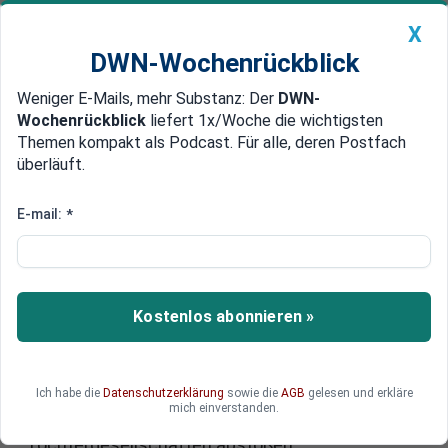
X
DWN-Wochenrückblick
Weniger E-Mails, mehr Substanz: Der
DWN-
Geldanlage Premium
Newsticker
MEIN DWN:
Wochenrückblick
liefert 1x/Woche die wichtigsten
Edelmetalle
DWN-Magazin
China
Themen kompakt als Podcast. Für alle, deren Postfach
überläuft.
DWN-Wochenrückblick
Auto Premium
Hektische Verkaufs-Versuche für Töchter
E-mail:
*
Ausländische Banken ziehen aus
Griechenland ab
Da die Gefahr eines Austritts Griechenlands
Kostenlos abonnieren »
noch nicht gebannt ist und sich die Rezession im
Land zunehmend verschärft, versuchen
ausländische Banken nun verstärkt, ihr
Ich habe die
Datenschutzerklärung
sowie die
AGB
gelesen und erkläre
Engagement in Griechenland zu beenden. Viele
mich einverstanden.
Banken versuchen hektisch, ihre
Tochtergesellschaften abstoßen.