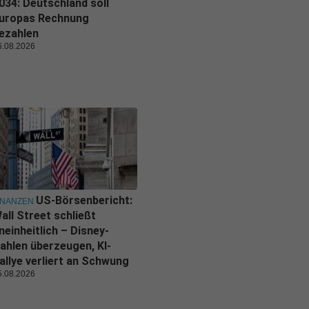
034: Deutschland soll
uropas Rechnung
ezahlen
6.08.2026
US-Börsenbericht:
INANZEN
all Street schließt
neinheitlich – Disney-
ahlen überzeugen, KI-
allye verliert an Schwung
5.08.2026