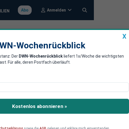
Anmelden
Abo
ILIEN
X
a
DWN-Wochenrückblick
WN-Wochenrückblick
stanz: Der
DWN-Wochenrückblick
liefert 1x/Woche die wichtigsten
and den Euro,
. Für alle, deren Postfach überläuft.
ung wahrscheinlich
to. Bei Griechenland sei
Kostenlos abonnieren »
nzen für Italien.
chutzerklärung
sowie die
AGB
gelesen und erkläre mich einverstanden.