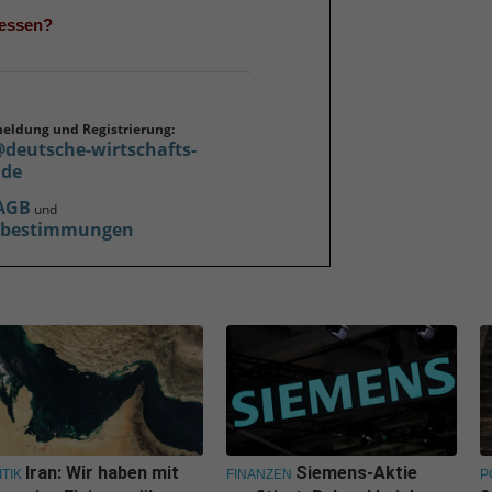
gessen?
meldung und Registrierung:
@deutsche-wirtschafts-
.de
AGB
und
zbestimmungen
Iran: Wir haben mit
Siemens-Aktie
ITIK
FINANZEN
P