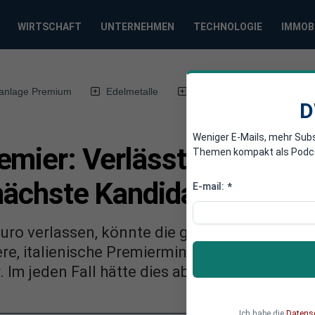
WIRTSCHAFT
UNTERNEHMEN
TECHNOLOGIE
IMMOB
anlage Premium
Edelmetalle
DWN-Magazin
Chin
D
Weniger E-Mails, mehr Sub
emier: Verlässt Griechenl
Themen kompakt als Podcast
r nächste Kandidat
E-mail:
*
Euro verlassen, könnte die gemeinsame Währ
ere, italienische Premierminister Giuliano Ama
r. Im jeden Fall hätte dies aber auch Konseque
Ich habe die
Datens