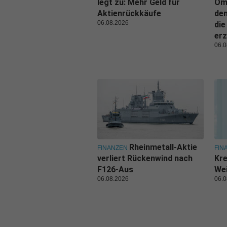
legt zu: Mehr Geld für
Oma
Aktienrückkäufe
den
06.08.2026
die
erz
06.0
Rheinmetall-Aktie
FINANZEN
FIN
verliert Rückenwind nach
Kr
F126-Aus
We
06.08.2026
06.0