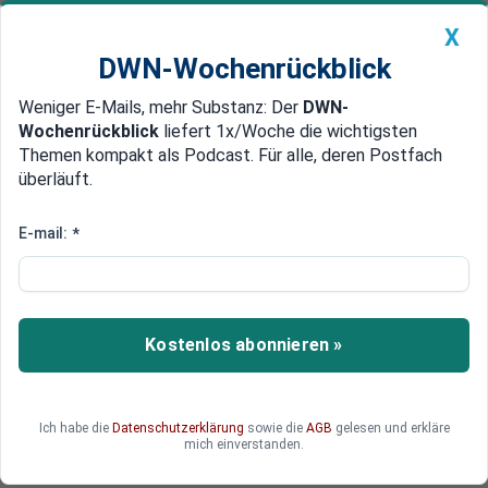
X
DWN-Wochenrückblick
Weniger E-Mails, mehr Substanz: Der
DWN-
Geldanlage Premium
Newsticker
MEIN DWN:
Wochenrückblick
liefert 1x/Woche die wichtigsten
Edelmetalle
DWN-Magazin
China
Themen kompakt als Podcast. Für alle, deren Postfach
überläuft.
DWN-Wochenrückblick
Auto Premium
Nach horrenden Boni-Zahlungen steigt Druck auf Banken
E-mail:
*
Deutsche Bank sperrt Boni für
schlechte Banker
Banker die große Verluste verursachen oder zu
Kostenlos abonnieren »
hohes Risiko eingehen, können bei der Deutschen
Bank künftig ihren Anspruch auf Boni verlieren.
Die Bank will auch Zusatzzahlungen aus früheren
Ich habe die
Datenschutzerklärung
sowie die
AGB
gelesen und erkläre
Anstellungen sperren.
mich einverstanden.