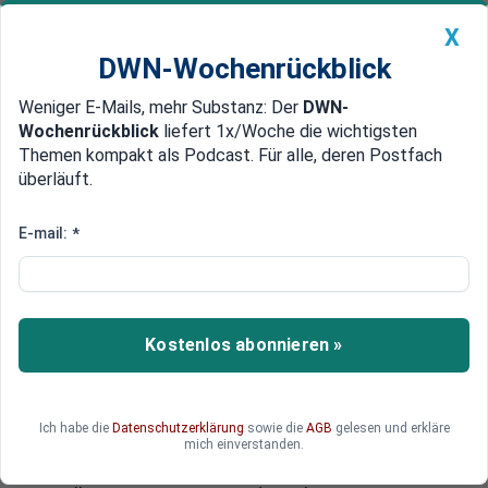
X
DWN-Wochenrückblick
Weniger E-Mails, mehr Substanz: Der
DWN-
Geldanlage Premium
Newsticker
MEIN DWN:
Wochenrückblick
liefert 1x/Woche die wichtigsten
Edelmetalle
DWN-Magazin
China
Themen kompakt als Podcast. Für alle, deren Postfach
überläuft.
DWN-Wochenrückblick
Auto Premium
App-Anbieter können auf persönliche Informationen zugreifen
E-mail:
*
Kein Respekt vor Daten:
Verbraucherschutz mahnt
Facebook ab
Kostenlos abonnieren »
Facebook muss die seit Juli erfolgte Weitergabe
persönlicher Informationen von App-Nutzern an
Dritte einstellen, fordern Verbraucherschützer.
Ich habe die
Datenschutzerklärung
sowie die
AGB
gelesen und erkläre
Ohne ausreichend darauf hingewiesen zu
mich einverstanden.
werden, willigen Nutzer derzeit bei der