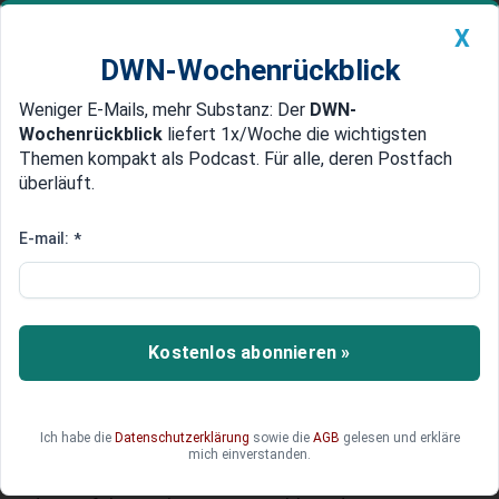
X
DWN-Wochenrückblick
Weniger E-Mails, mehr Substanz: Der
DWN-
Geldanlage Premium
Newsticker
MEIN DWN:
Wochenrückblick
liefert 1x/Woche die wichtigsten
Edelmetalle
DWN-Magazin
China
Themen kompakt als Podcast. Für alle, deren Postfach
überläuft.
DWN-Wochenrückblick
Auto Premium
Zu hohe Steuern
E-mail:
*
Griechenland: Zigaretten-
Schmuggel gerät wegen Krise
außer Kontrolle
Kostenlos abonnieren »
Während die griechische Tabakindustrie bedroht
ist, wächst der illegale Zigaretten-Schmuggel im
Land extrem schnell. Grund hierfür sind die
Ich habe die
Datenschutzerklärung
sowie die
AGB
gelesen und erkläre
enormen Steuern und die Finanzkrise. Das
mich einverstanden.
blühende Geschäft am Schwarzmarkt ist