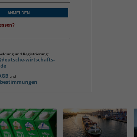
ANMELDEN
gessen?
meldung und Registrierung:
@deutsche-wirtschafts-
.de
AGB
und
zbestimmungen