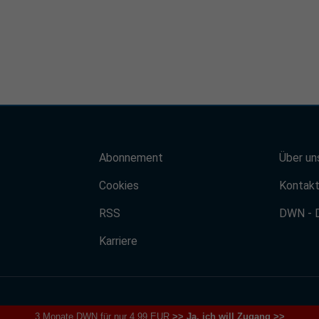
Abonnement
Über un
Cookies
Kontak
RSS
DWN - 
Karriere
3 Monate DWN für nur 4,99 EUR
>> Ja, ich will Zugang >>