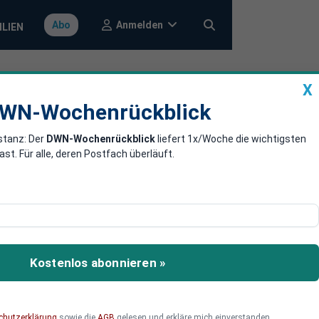
Anmelden
Abo
ILIEN
X
a
DWN-Wochenrückblick
WN-Wochenrückblick
stanz: Der
DWN-Wochenrückblick
liefert 1x/Woche die wichtigsten
 zu Bailout
. Für alle, deren Postfach überläuft.
Chef Trichet den
gen haben soll. Der
Kostenlos abonnieren »
ck und will eine
chutzerklärung
sowie die
AGB
gelesen und erkläre mich einverstanden.