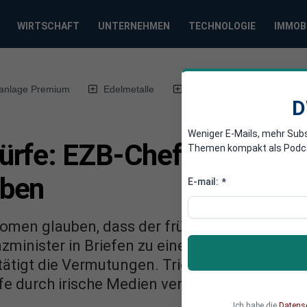
WIRTSCHAFT
UNTERNEHMEN
TECHNOLOGIE
IMMOB
anlage Premium
Edelmetalle
DWN-Magazin
Chin
D
Weniger E-Mails, mehr Sub
fe: EZB-Chef soll Irland
Themen kompakt als Podcast
aben
E-mail:
*
nomen glauben, dass der frühere Zentralbank-
zminister in Briefen zu einem Bailout gezwun
ätigt die Vermutungen. Trichet weist sie zurü
fe durch irische Medien verhindern.
Ich habe die
Datens