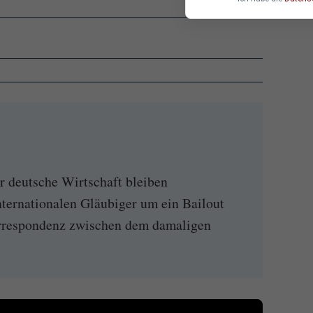
ür deutsche Wirtschaft bleiben
nternationalen Gläubiger um ein Bailout
orrespondenz zwischen dem damaligen