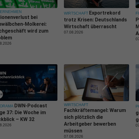
TERNEHMEN
Exportrekord
WIRTSCHAFT
F
lionenverlust bei
trotz Krisen: Deutschlands
P
wälbchen-Molkerei:
Wirtschaft überrascht
M
chgeschäft wird zum
07.08.2026
A
oblem
0
8.2026
WIRTSCHAFT
DWN-Podcast
NORAMA
P
Fachkräftemangel: Warum
ge 37: Die Woche im
g
sich plötzlich die
kblick – KW 32
g
Arbeitgeber bewerben
8.2026
0
müssen
07.08.2026