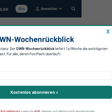
Anmelden
Abo
ILIEN
X
a
DWN-Wochenrückblick
WN-Wochenrückblick
stanz: Der
DWN-Wochenrückblick
liefert 1x/Woche die wichtigsten
m für
. Für alle, deren Postfach überläuft.
 immer schwerer, Kredite
ntwickeln, wie diese
Kostenlos abonnieren »
chutzerklärung
sowie die
AGB
gelesen und erkläre mich einverstanden.