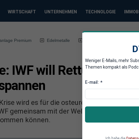
WIRTSCHAFT
UNTERNEHMEN
TECHNOLOGIE
IMMOB
anlage Premium
Edelmetalle
DWN-Magazin
Chin
D
Weniger E-Mails, mehr Sub
: IWF will Rettungsschir
Themen kompakt als Podcast
fspannen
E-mail:
*
rise wird es für die osteuropäischen Staaten
 IWF gemeinsam mit der Weltbank ein Modell e
d kommen können.
Ich habe die
Datens