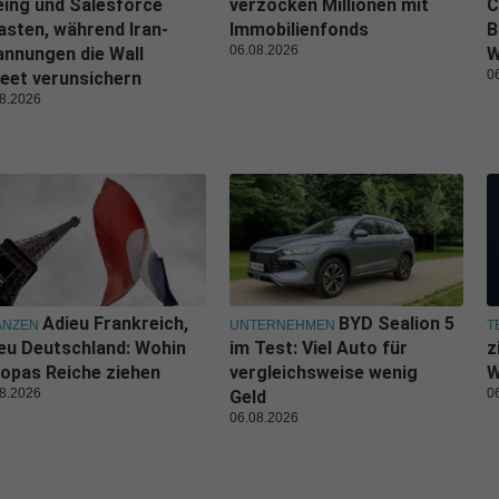
ing und Salesforce
verzocken Millionen mit
C
asten, während Iran-
Immobilienfonds
B
06.08.2026
nnungen die Wall
W
0
eet verunsichern
8.2026
Adieu Frankreich,
BYD Sealion 5
ANZEN
UNTERNEHMEN
T
eu Deutschland: Wohin
im Test: Viel Auto für
z
opas Reiche ziehen
vergleichsweise wenig
W
8.2026
0
Geld
06.08.2026