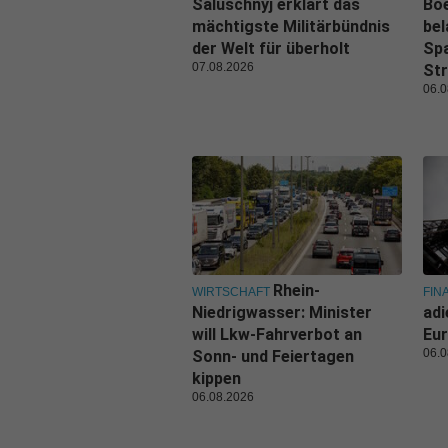
Saluschnyj erklärt das
Boe
mächtigste Militärbündnis
bel
der Welt für überholt
Spa
07.08.2026
Str
06.0
Rhein-
WIRTSCHAFT
FIN
Niedrigwasser: Minister
adi
will Lkw-Fahrverbot an
Eur
06.0
Sonn- und Feiertagen
kippen
06.08.2026