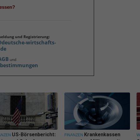
gessen?
meldung und Registrierung:
@deutsche-wirtschafts-
.de
AGB
und
zbestimmungen
US-Börsenbericht:
Krankenkassen
ANZEN
FINANZEN
W