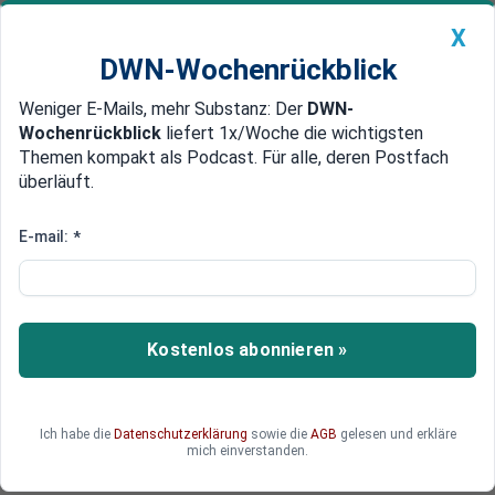
X
DWN-Wochenrückblick
Weniger E-Mails, mehr Substanz: Der
DWN-
Geldanlage Premium
Newsticker
MEIN DWN:
Wochenrückblick
liefert 1x/Woche die wichtigsten
Edelmetalle
DWN-Magazin
China
Themen kompakt als Podcast. Für alle, deren Postfach
überläuft.
DWN-Wochenrückblick
Auto Premium
Vereinigte Staaten von Europa
E-mail:
*
Barroso: „Nur Brüssel kann die
Barbarei in der Welt verringern“
EU-Kommissarin Reding drängt auf eine schnelle
Kostenlos abonnieren »
Umsetzung der politischen Union. Die
Kommission soll dabei die Rolle der Regierung
übernehmen. Kommissionspräsident Barroso
Ich habe die
Datenschutzerklärung
sowie die
AGB
gelesen und erkläre
sagt, dass keine politische Konstruktion die
mich einverstanden.
Barbarei besser bekämpfen könne als die EU.