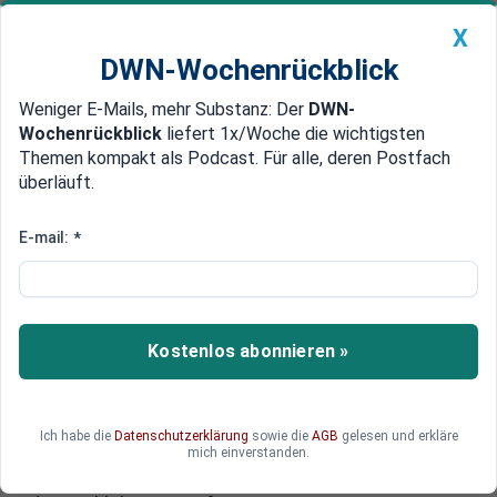
X
DWN-Wochenrückblick
Weniger E-Mails, mehr Substanz: Der
DWN-
Geldanlage Premium
Newsticker
MEIN DWN:
Wochenrückblick
liefert 1x/Woche die wichtigsten
Edelmetalle
DWN-Magazin
China
Themen kompakt als Podcast. Für alle, deren Postfach
überläuft.
DWN-Wochenrückblick
Auto Premium
Staatsanleihen in Stress-Tests
E-mail:
*
EZB drückt bei Staatsanleihen
und faulen Krediten beide Augen
zu
Kostenlos abonnieren »
Die EZB schont beim bevorstehenden Stresstest
die Banken. Faule Kredite sollen mit
„vereinfachten Definitionen“ bewertet werden.
Ich habe die
Datenschutzerklärung
sowie die
AGB
gelesen und erkläre
Schon beim letzten Stresstest wurden
mich einverstanden.
Risikobewertungen der Staatsanleihen nicht in