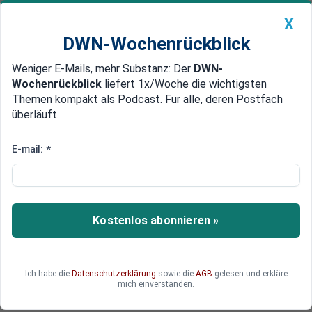
X
DWN-Wochenrückblick
Weniger E-Mails, mehr Substanz: Der
DWN-
Geldanlage Premium
Newsticker
MEIN DWN:
Wochenrückblick
liefert 1x/Woche die wichtigsten
Edelmetalle
DWN-Magazin
China
Themen kompakt als Podcast. Für alle, deren Postfach
überläuft.
DWN-Wochenrückblick
Auto Premium
Bargeld-Summe vervierfacht
E-mail:
*
Sparer decken sich weltweit mit
Bargeld ein
Seit der Euro-Einführung hat sich der Bargeld-
Kostenlos abonnieren »
Umlauf vervierfacht. Die Sparer vertrauen den
Banken nicht und ziehen ihr Geld ab. Ein nicht
unbeträchtlicher Teil wandert ins Ausland - ein
Ich habe die
Datenschutzerklärung
sowie die
AGB
gelesen und erkläre
Beleg, dass das Misstrauen in das System
mich einverstanden.
weltweit groß ist.