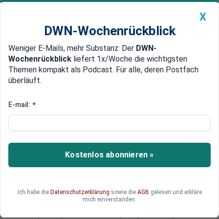
X
DWN-Wochenrückblick
Weniger E-Mails, mehr Substanz: Der
DWN-
Geldanlage Premium
Newsticker
MEIN DWN:
Wochenrückblick
liefert 1x/Woche die wichtigsten
Edelmetalle
DWN-Magazin
China
Themen kompakt als Podcast. Für alle, deren Postfach
überläuft.
DWN-Wochenrückblick
Auto Premium
Jüngere tragen die Kosten
E-mail:
*
Renten-Reform: Versicherte
benötigen 40 Jahre alte
Nachweise
Kostenlos abonnieren »
Die Versicherten benötigen Jahrzehnte alte
Nachweise über den Erhalt von Arbeitslosengeld
I. Sonst erhalten sie nicht die geplante
Ich habe die
Datenschutzerklärung
sowie die
AGB
gelesen und erkläre
abschlagsfreie Rente mit 63. Die
mich einverstanden.
Rentenversicherung warnt, dass viele