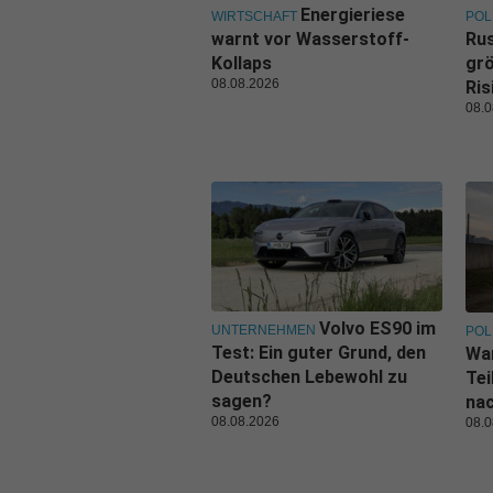
Energieriese
WIRTSCHAFT
POL
warnt vor Wasserstoff-
Rus
Kollaps
grö
08.08.2026
Ris
08.0
Volvo ES90 im
UNTERNEHMEN
POL
Test: Ein guter Grund, den
Wa
Deutschen Lebewohl zu
Tei
sagen?
nac
08.08.2026
08.0