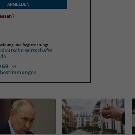
ANMELDEN
gessen?
meldung und Registrierung:
@deutsche-wirtschafts-
.de
AGB
und
zbestimmungen