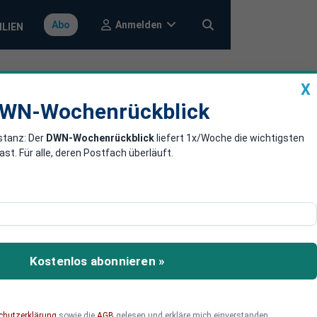
Anmelden
Abo
ILIEN
X
a
DWN-Wochenrückblick
WN-Wochenrückblick
stanz: Der
DWN-Wochenrückblick
liefert 1x/Woche die wichtigsten
nntag nicht
. Für alle, deren Postfach überläuft.
ab. Weder die
 Die Sanktionen werden
Kostenlos abonnieren »
chutzerklärung
sowie die
AGB
gelesen und erkläre mich einverstanden.