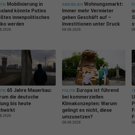
Mobilisierung in
Wohnungsmarkt:
ITIK
IMMOBILIEN
F
sland könnte Putins
Immer mehr Vermieter
u
ßtes innenpolitisches
geben Geschäft auf –
S
iko werden
Investitionen unter Druck
s
8.2026
08.08.2026
0
65 Jahre Mauerbau:
Europa ist führend
ITIK
POLITIK
T
rum die deutsche
bei kommerziellen
U
lung bis heute
Klimakonzepten: Warum
P
hwirkt
gelingt es nicht, diese
F
8.2026
umzusetzen?
F
08.08.2026
0