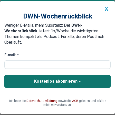
X
DWN-Wochenrückblick
Weniger E-Mails, mehr Substanz: Der
DWN-
Geldanlage Premium
Newsticker
MEIN DWN:
Wochenrückblick
liefert 1x/Woche die wichtigsten
Edelmetalle
DWN-Magazin
China
Themen kompakt als Podcast. Für alle, deren Postfach
überläuft.
DWN-Wochenrückblick
Auto Premium
Größte Eruption aller Zeiten
E-mail:
*
Mayas lagen richtig: Sonnen-
Sturm verfehlte 2012 nur knapp
die Erde
Kostenlos abonnieren »
Ein gigantischer Sonnensturm verfehlte die Erde
im Juli 2012 nur knapp, wie Forscher erst jetzt
bekannt gaben. Hätte er unseren Planeten
Ich habe die
Datenschutzerklärung
sowie die
AGB
gelesen und erkläre
getroffen, wären Umspann-Werke in Flammen
mich einverstanden.
aufgegangen. Geschätzter Schaden für die