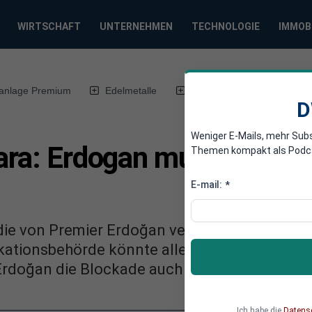
WIRTSCHAFT
UNTERNEHMEN
TECHNOLOGIE
IMMOB
anlage Premium
Edelmetalle
DWN-Magazin
Chin
D
Weniger E-Mails, mehr Sub
kara: Erdogan muss Twitte
Themen kompakt als Podcast
E-mail:
*
 die von Premier Erdoğan verhängte Twitter-S
tionsbehörde könnte allerdings noch Widers
Erdoğan die Blockade auch auf YouTube und 
Ich habe die
Datens