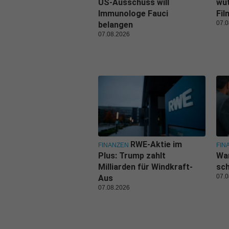
US-Ausschuss will
wü
Immunologe Fauci
Fi
07.0
belangen
07.08.2026
RWE-Aktie im
FINANZEN
FIN
Plus: Trump zahlt
War
Milliarden für Windkraft-
sc
07.0
Aus
07.08.2026