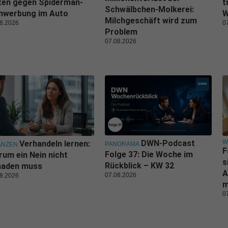
ten gegen Spiderman-
t
Schwälbchen-Molkerei:
lmwerbung im Auto
W
Milchgeschäft wird zum
8.2026
0
Problem
07.08.2026
W
DWN-Podcast
Verhandeln lernen:
PANORAMA
ANZEN
F
Folge 37: Die Woche im
um ein Nein nicht
s
Rückblick – KW 32
haden muss
A
07.08.2026
8.2026
m
0