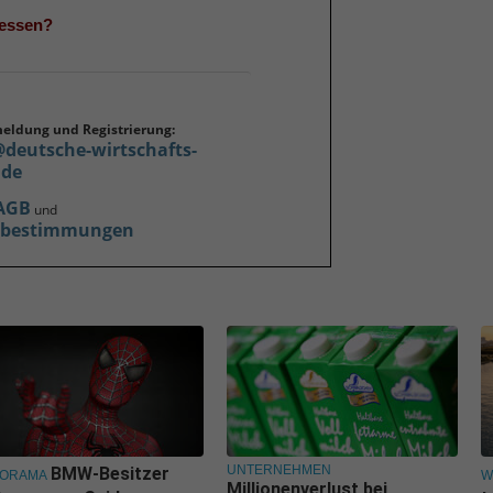
gessen?
meldung und Registrierung:
@deutsche-wirtschafts-
.de
AGB
und
zbestimmungen
UNTERNEHMEN
BMW-Besitzer
NORAMA
W
Millionenverlust bei