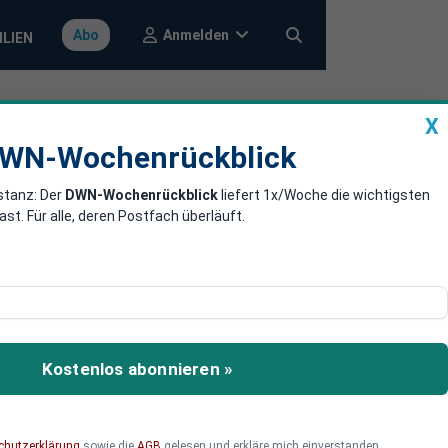
Anmelden
Abo
ILIEN
X
a
DWN-Wochenrückblick
WN-Wochenrückblick
stanz: Der
DWN-Wochenrückblick
liefert 1x/Woche die wichtigsten
r-Sperre
. Für alle, deren Postfach überläuft.
perre aufgehoben. Die
pruch einlegen. Viele
Kostenlos abonnieren »
Facebook ausweitet.
chutzerklärung
sowie die
AGB
gelesen und erkläre mich einverstanden.