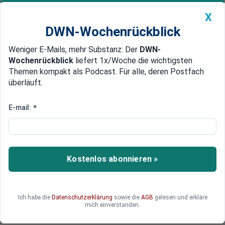
X
DWN-Wochenrückblick
Weniger E-Mails, mehr Substanz: Der
DWN-
Geldanlage Premium
Newsticker
MEIN DWN:
Wochenrückblick
liefert 1x/Woche die wichtigsten
Edelmetalle
DWN-Magazin
China
Themen kompakt als Podcast. Für alle, deren Postfach
überläuft.
DWN-Wochenrückblick
Auto Premium
Boom der Spionage
E-mail:
*
Google kauft Drohnen-Hersteller
Google investiert weiter in die
Rüstungstechnologie. Mit dem Drohnenhersteller
Kostenlos abonnieren »
Titan Aerospace will der Internet-Konzern sein
Auflärungs-Knowhow stärken.
Ich habe die
Datenschutzerklärung
sowie die
AGB
gelesen und erkläre
mich einverstanden.
Deutsche Wirtschaftsnachrichten