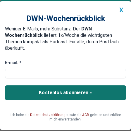
X
DWN-Wochenrückblick
Weniger E-Mails, mehr Substanz: Der
DWN-
Geldanlage Premium
Newsticker
MEIN DWN:
Wochenrückblick
liefert 1x/Woche die wichtigsten
Edelmetalle
DWN-Magazin
China
Themen kompakt als Podcast. Für alle, deren Postfach
überläuft.
DWN-Wochenrückblick
Auto Premium
Schlag für den US-Dollar
E-mail:
*
Russland und China investieren
massiv in Gold und Kupfer
Mit massiven Investitionen in Minen stärken
Kostenlos abonnieren »
Russland und China ihre Unabhängigkeit von den
USA. Die größte in Russland aktive Minen-Firma
will wieder unter russischer Flagge Gold abbauen.
Ich habe die
Datenschutzerklärung
sowie die
AGB
gelesen und erkläre
China kauft eine riesige Kupfermine in Peru.
mich einverstanden.