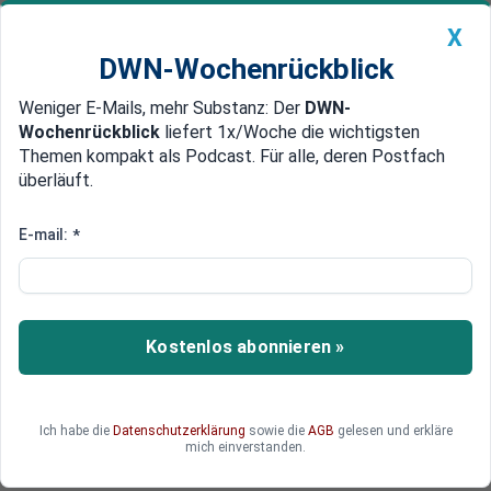
X
DWN-Wochenrückblick
Weniger E-Mails, mehr Substanz: Der
DWN-
Geldanlage Premium
Newsticker
MEIN DWN:
Wochenrückblick
liefert 1x/Woche die wichtigsten
Edelmetalle
DWN-Magazin
China
Themen kompakt als Podcast. Für alle, deren Postfach
überläuft.
DWN-Wochenrückblick
Auto Premium
Nach Beschwerden der Regierung
E-mail:
*
Twitter knickt ein und schließt
Konten von Erdogan-Gegnern
Twitter beugt sich Erdogan und sperrt die Konten
Kostenlos abonnieren »
seiner Gegner, so ein Regierungsvertreter. Nutzer
des Informationsdienstes hatten Informationen
verbreitet, welche die Korruption im Umfeld des
Ich habe die
Datenschutzerklärung
sowie die
AGB
gelesen und erkläre
Premiers belegen. Erdogan hatte Twitter
mich einverstanden.
daraufhin in der Türkei gesperrt.