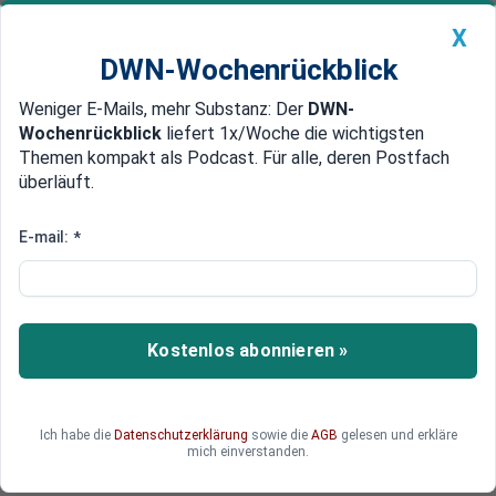
X
DWN-Wochenrückblick
Weniger E-Mails, mehr Substanz: Der
DWN-
Geldanlage Premium
Newsticker
MEIN DWN:
Wochenrückblick
liefert 1x/Woche die wichtigsten
Edelmetalle
DWN-Magazin
China
Themen kompakt als Podcast. Für alle, deren Postfach
überläuft.
DWN-Wochenrückblick
Auto Premium
Vor Fußball-WM
E-mail:
*
Fußball-WM: US-Security
Blackwater schult brasilianische
Polizisten
Kostenlos abonnieren »
Das private US-Militärunternehmen Academi
(ehemals Blackwater) hält Anti-Terror-Kurse für
brasilianische Polizisten. Sie sollen so auf
Ich habe die
Datenschutzerklärung
sowie die
AGB
gelesen und erkläre
mögliche terroristische Anschläge während der
mich einverstanden.
Fußball-WM vorbereitet werden, so die US-