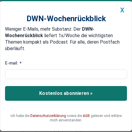
X
DWN-Wochenrückblick
Weniger E-Mails, mehr Substanz: Der
DWN-
Geldanlage Premium
Newsticker
MEIN DWN:
Wochenrückblick
liefert 1x/Woche die wichtigsten
Edelmetalle
DWN-Magazin
China
Themen kompakt als Podcast. Für alle, deren Postfach
überläuft.
DWN-Wochenrückblick
Auto Premium
Ende des Sparkurses
E-mail:
*
Kurswechsel in Finnland:
Finanzministerin Urpilainen vor
Rücktritt
Kostenlos abonnieren »
Die langjährige Vorsitzende der finnischen
Sozialdemokraten, Jutta Urpilainen, wurde als
Parteichefin abgelöst und dürfte demnächst als
Ich habe die
Datenschutzerklärung
sowie die
AGB
gelesen und erkläre
Finanzministerin ausscheiden. Damit könnte sich
mich einverstanden.
die Haltung Finnlands in der Euro-Krise