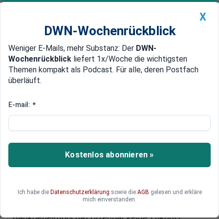
X
DWN-Wochenrückblick
Weniger E-Mails, mehr Substanz: Der
DWN-
Geldanlage Premium
Newsticker
MEIN DWN:
Wochenrückblick
liefert 1x/Woche die wichtigsten
Edelmetalle
DWN-Magazin
China
Themen kompakt als Podcast. Für alle, deren Postfach
überläuft.
DWN-Wochenrückblick
Auto Premium
Wegen Hilfe bei Steuerflucht
E-mail:
*
USA drohen Credit Suisse mit
1,6 Milliarden Dollar Strafe
Die Schweizer Großbank Credit Suisse muss
Kostenlos abonnieren »
voraussichtlich eine doppelt so hohe Strafe
zahlen wie ihr Konkurrent UBS. Die USA fordern
1,6 Milliarden Dollar dafür, dass Credit Suisse US-
Ich habe die
Datenschutzerklärung
sowie die
AGB
gelesen und erkläre
Bürgern bei der Steuerflucht half. Das einst
mich einverstanden.
lukrative Geschäft mit dem Schweizer
Bankgeheimnis hat offenbar keine Zukunft.