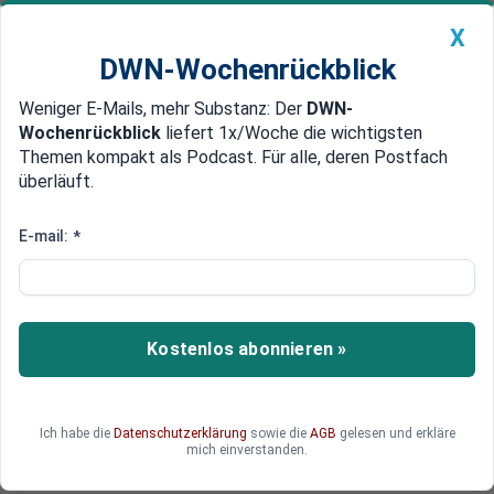
X
DWN-Wochenrückblick
Weniger E-Mails, mehr Substanz: Der
DWN-
Geldanlage Premium
Newsticker
MEIN DWN:
Wochenrückblick
liefert 1x/Woche die wichtigsten
Edelmetalle
DWN-Magazin
China
Themen kompakt als Podcast. Für alle, deren Postfach
überläuft.
DWN-Wochenrückblick
Auto Premium
Gefährliche Krankheit
E-mail:
*
USA bestätigten weiteren
Coronavirus-Patienten
Die US-Gesundheitsbehörde beschäftigt sich mit
Kostenlos abonnieren »
einer neuen Form des Coronavirus. Es wurde
erstmals 2012 im arabischen Raum entdeckt.
Seitdem starben mehr als 130 Menschen. In den
Ich habe die
Datenschutzerklärung
sowie die
AGB
gelesen und erkläre
USA ist es der zweite bestätigte Fall.
mich einverstanden.