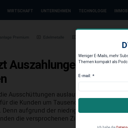
WIRTSCHAFT
UNTERNEHMEN
TECHNOLOGIE
IMMOB
anlage Premium
Edelmetalle
DWN-Magazin
Chin
D
Weniger E-Mails, mehr Sub
zt Auszahlungen von Leb
Themen kompakt als Podcast
en
E-mail:
*
 die Ausschüttungen auslaufender Lebensvers
 für die Kunden um Tausende Euro. So sollen 
 Denn aufgrund der niedrigen Rendite auf Sta
unden die versprochenen Zinsen zu zahlen.
Ich habe die
Datens