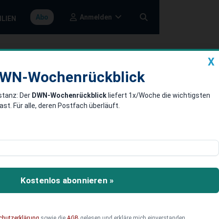
Anmelden
Abo
ILIEN
X
a
DWN-Wochenrückblick
WN-Wochenrückblick
stanz: Der
DWN-Wochenrückblick
liefert 1x/Woche die wichtigsten
ens-
. Für alle, deren Postfach überläuft.
icherungen deutlich
die Versicherer vor dem
Kostenlos abonnieren »
atsanleihen sind sie nicht
chutzerklärung
sowie die
AGB
gelesen und erkläre mich einverstanden.