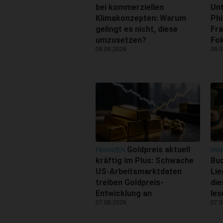
bei kommerziellen
Un
Klimakonzepten: Warum
Phi
gelingt es nicht, diese
Fra
umzusetzen?
Fo
08.08.2026
08.0
Goldpreis aktuell
FINANZEN
PA
kräftig im Plus: Schwache
Buc
US-Arbeitsmarktdaten
Lie
treiben Goldpreis-
di
Entwicklung an
les
07.08.2026
07.0