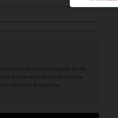
 umfassende Gesetzesänderungen, um die
er vor dem Bankrott zu bewahren. Denn
itik sind deren Renditen aus