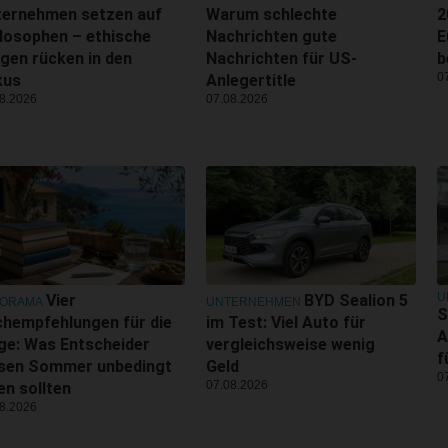
ternehmen setzen auf
Warum schlechte
2
losophen – ethische
Nachrichten gute
E
gen rücken in den
Nachrichten für US-
b
0
kus
Anlegertitle
8.2026
07.08.2026
U
Vier
BYD Sealion 5
NORAMA
UNTERNEHMEN
S
hempfehlungen für die
im Test: Viel Auto für
A
ge: Was Entscheider
vergleichsweise wenig
f
esen Sommer unbedingt
Geld
0
07.08.2026
en sollten
8.2026