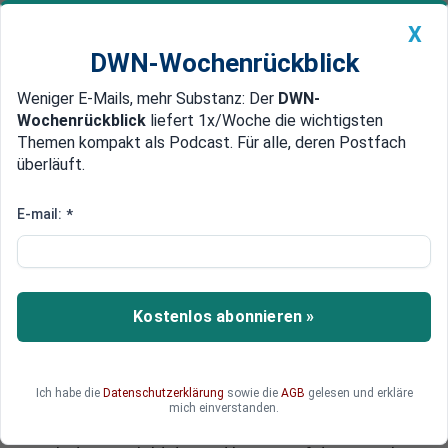
X
DWN-Wochenrückblick
Weniger E-Mails, mehr Substanz: Der
DWN-
Geldanlage Premium
Newsticker
MEIN DWN:
Wochenrückblick
liefert 1x/Woche die wichtigsten
Edelmetalle
DWN-Magazin
China
Themen kompakt als Podcast. Für alle, deren Postfach
überläuft.
DWN-Wochenrückblick
Auto Premium
Preise steigen um 0,5 Prozent
E-mail:
*
Niedrige Inflation: Die Zahlen, die
die EZB zum Handeln zwingen
könnten
Kostenlos abonnieren »
Die Inflation in der Eurozone ist im Mai auf 0,5
Prozent gesunken. Daher wird die EZB am
Donnerstag voraussichtlich erstmals einen
Ich habe die
Datenschutzerklärung
sowie die
AGB
gelesen und erkläre
negativen Einlagezins einführen. Auch
mich einverstanden.
drastischere Maßnahmen wie Wertpapierkäufe