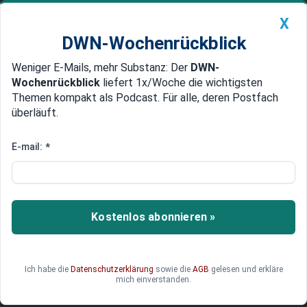
X
DWN-Wochenrückblick
Weniger E-Mails, mehr Substanz: Der
DWN-
Geldanlage Premium
Newsticker
MEIN DWN:
Wochenrückblick
liefert 1x/Woche die wichtigsten
Edelmetalle
DWN-Magazin
China
Themen kompakt als Podcast. Für alle, deren Postfach
überläuft.
DWN-Wochenrückblick
Auto Premium
Streitpunkt Samstagsarbeit
E-mail:
*
Verdi weitet Streiks bei Banken
auf fünf Bundesländer aus
Die Gewerkschaft Verdi kündigt Warnstreiks bei
Kostenlos abonnieren »
den Banken an. Am Dienstag, Mittwoch und
Freitag bleiben Bankfilialen in insgesamt fünf
Bundesländern geschlossen. Die Bank-
Ich habe die
Datenschutzerklärung
sowie die
AGB
gelesen und erkläre
Angestellten fordern mehr Gehalt für mehr
mich einverstanden.
Samstagsarbeit.