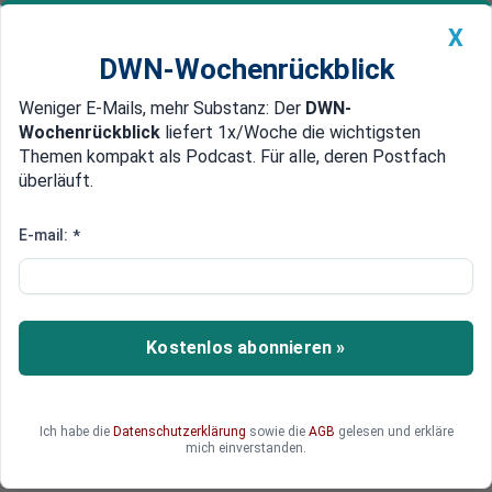
X
DWN-Wochenrückblick
Weniger E-Mails, mehr Substanz: Der
DWN-
Geldanlage Premium
Newsticker
MEIN DWN:
Wochenrückblick
liefert 1x/Woche die wichtigsten
Edelmetalle
DWN-Magazin
China
Themen kompakt als Podcast. Für alle, deren Postfach
überläuft.
DWN-Wochenrückblick
Auto Premium
Wikileaks: Poroschenko ist seit
E-mail:
*
Jahren Informant für die USA
Nach Informationen von Wikileaks hat der neue
ukrainische Präsident seit Jahren ein sehr enges
Kostenlos abonnieren »
Verhältnis zu den Amerikanern. Er hielt die US-
Botschaft über aktuelle politische Entwicklungen
auf dem Laufenden. Als besonders nützlich
Ich habe die
Datenschutzerklärung
sowie die
AGB
gelesen und erkläre
betrachteten die Amerikaner Poroschenkos
mich einverstanden.
Tätigkeit für die Zentralbank der Ukraine.