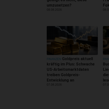
umzusetzen?
Fo
08.08.2026
08.0
Goldpreis aktuell
FINANZEN
PA
kräftig im Plus: Schwache
Buc
US-Arbeitsmarktdaten
Lie
treiben Goldpreis-
di
Entwicklung an
les
07.08.2026
07.0