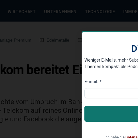
WIRTSCHAFT
UNTERNEHMEN
TECHNOLOGIE
IMMOB
anlage Premium
Edelmetalle
DWN-Magazin
Chin
D
Weniger E-Mails, mehr Sub
kom bereitet Einstieg ins
Themen kompakt als Podcast
E-mail:
*
hte vom Umbruch im Banken-Geschäft profiti
ie Telekom auf reines Online-Banking. Die Te
gle und Facebook die angeschlagenen Banke
Ich habe die
Datens