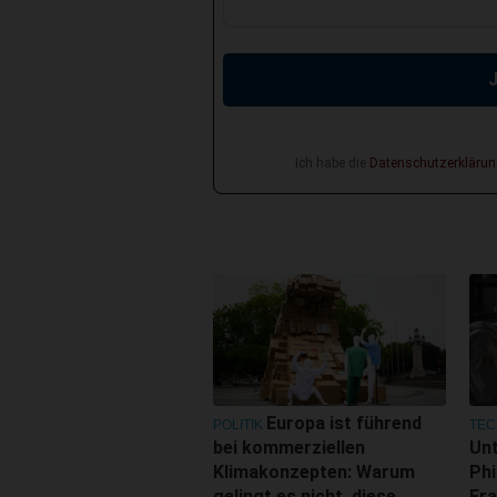
Ich habe die
Datenschutzerklärun
Europa ist führend
POLITIK
TEC
bei kommerziellen
Un
Klimakonzepten: Warum
Phi
gelingt es nicht, diese
Fra