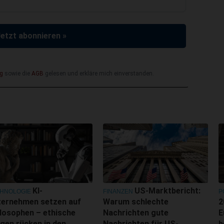
Jetzt abonnieren »
g
sowie die
AGB
gelesen und erkläre mich einverstanden.
KI-
US-Marktbericht:
HNOLOGIE
FINANZEN
P
ternehmen setzen auf
Warum schlechte
2
losophen – ethische
Nachrichten gute
E
gen rücken in den
Nachrichten für US-
b