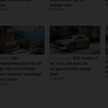
0
kus
Anlegertitle
8.2026
07.08.2026
U
Vier
BYD Sealion 5
NORAMA
UNTERNEHMEN
S
hempfehlungen für die
im Test: Viel Auto für
A
ge: Was Entscheider
vergleichsweise wenig
f
esen Sommer unbedingt
Geld
0
07.08.2026
en sollten
8.2026