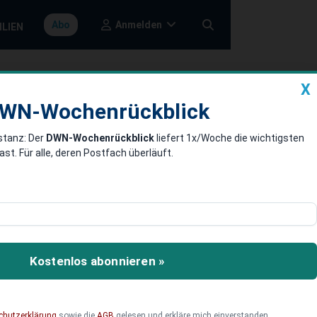
Anmelden
Abo
ILIEN
X
a
DWN-Wochenrückblick
WN-Wochenrückblick
stanz: Der
DWN-Wochenrückblick
liefert 1x/Woche die wichtigsten
 Bank-
. Für alle, deren Postfach überläuft.
eren. In einem ersten
lekommunikations-
Kostenlos abonnieren »
n angreifen.
chutzerklärung
sowie die
AGB
gelesen und erkläre mich einverstanden.