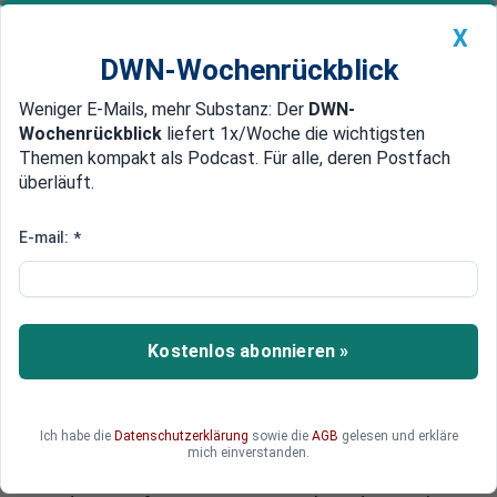
X
DWN-Wochenrückblick
Weniger E-Mails, mehr Substanz: Der
DWN-
Geldanlage Premium
Newsticker
MEIN DWN:
Wochenrückblick
liefert 1x/Woche die wichtigsten
Edelmetalle
DWN-Magazin
China
Themen kompakt als Podcast. Für alle, deren Postfach
überläuft.
DWN-Wochenrückblick
Auto Premium
Überwachung und Speicherung von Hausdaten
E-mail:
*
Einkaufstour: Google-Tochter
erwirbt Firma für
Überwachungskameras
Kostenlos abonnieren »
Suchmaschinenriese Google treibt die
Erweiterung seiner Geschäftsfelder weiter voran.
Unternehmens-Tochter Nest will nun ein junges
Ich habe die
Datenschutzerklärung
sowie die
AGB
gelesen und erkläre
Unternehmen erwerben, das Technik zur
mich einverstanden.
Überwachung von Wohnungen anbietet. Bereits