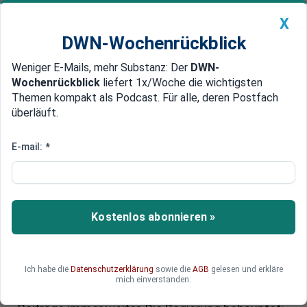
X
DWN-Wochenrückblick
Weniger E-Mails, mehr Substanz: Der
DWN-
Geldanlage Premium
Newsticker
MEIN DWN:
Wochenrückblick
liefert 1x/Woche die wichtigsten
Edelmetalle
DWN-Magazin
China
Themen kompakt als Podcast. Für alle, deren Postfach
überläuft.
DWN-Wochenrückblick
Auto Premium
Altersarmut nach 45
E-mail:
*
Beitragsjahren: Jeder Vierte
bekommt weniger als 1300 Euro
Rente
Kostenlos abonnieren »
Auch wer sein Leben lang gearbeitet hat, kann
oft nicht von seiner Rente leben. Dabei gibt es
Ich habe die
Datenschutzerklärung
sowie die
AGB
gelesen und erkläre
enorme regionale Unterschiede und ein starkes
mich einverstanden.
Ost-West-Gefälle. Gleichzeitig steigen die