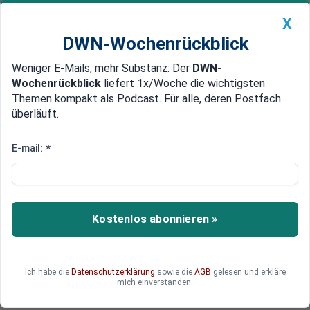
X
DWN-Wochenrückblick
Weniger E-Mails, mehr Substanz: Der
DWN-
Geldanlage Premium
Newsticker
MEIN DWN:
Wochenrückblick
liefert 1x/Woche die wichtigsten
Edelmetalle
DWN-Magazin
China
Themen kompakt als Podcast. Für alle, deren Postfach
überläuft.
DWN-Wochenrückblick
Auto Premium
Schlechte Aussichten
E-mail:
*
Sorge um Ukraine: Dax stürzt auf
Fünf-Monats-Tief
Der Dax fällt am Mittwoch auf einen
Kostenlos abonnieren »
Tagestiefstwert von 9.036 Punkten. Die Ukraine-
Krise und der Nahost-Konflikt gelten als Auslöser
für den größten Absturz seit fünf Monaten.
Ich habe die
Datenschutzerklärung
sowie die
AGB
gelesen und erkläre
mich einverstanden.