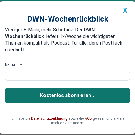
X
DWN-Wochenrückblick
Weniger E-Mails, mehr Substanz: Der
DWN-
Geldanlage Premium
Newsticker
MEIN DWN:
Wochenrückblick
liefert 1x/Woche die wichtigsten
Edelmetalle
DWN-Magazin
China
Themen kompakt als Podcast. Für alle, deren Postfach
überläuft.
DWN-Wochenrückblick
Auto Premium
Computer entschlüsselt Manipulationen
E-mail:
*
Untersuchung: EU schreibt
Gesetze wörtlich nach Vorgaben
von Lobbyisten
Kostenlos abonnieren »
Ein neues Textanalyse-Programm beweist, wie
viel Einfluss die Industrie auf EU-Gesetztestexte
hat. Britische Wissenschaftler haben diese
Ich habe die
Datenschutzerklärung
sowie die
AGB
gelesen und erkläre
Methode angewandt, um aufzuzeigen, wie
mich einverstanden.
konkret die Tabak-Lobby in den Jahren 2009 bis