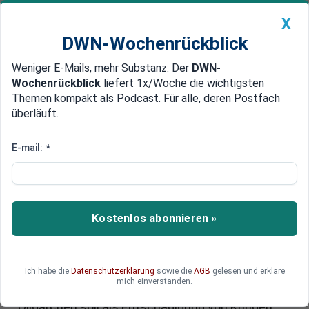
X
DWN-Wochenrückblick
Weniger E-Mails, mehr Substanz: Der
DWN-
Geldanlage Premium
Newsticker
MEIN DWN:
Wochenrückblick
liefert 1x/Woche die wichtigsten
Edelmetalle
DWN-Magazin
China
Themen kompakt als Podcast. Für alle, deren Postfach
überläuft.
DWN-Wochenrückblick
Auto Premium
Geld geht an Bank-Kunden
E-mail:
*
Russland enteignet ukrainischen
Oligarchen auf der Krim
Der Staatsrat der russischen Republik Krim
Kostenlos abonnieren »
macht kurzen Prozess mit seinen ukrainischen
Oligarchen. Der Besitz und das Vermögen des
drittreichsten Mannes der Ukraine, der
Ich habe die
Datenschutzerklärung
sowie die
AGB
gelesen und erkläre
gleichzeitig Gouverneur von Dnipropetrowsk ist,
mich einverstanden.
wird vom Staat eingezogen. Das Vermögen des
Oligarchen soll als Entschädigung von Kunden