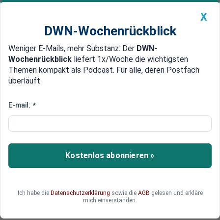
X
DWN-Wochenrückblick
Weniger E-Mails, mehr Substanz: Der
DWN-
Geldanlage Premium
Newsticker
MEIN DWN:
Wochenrückblick
liefert 1x/Woche die wichtigsten
Edelmetalle
DWN-Magazin
China
Themen kompakt als Podcast. Für alle, deren Postfach
überläuft.
DWN-Wochenrückblick
Auto Premium
Isolation von Donezk und Lugansk
E-mail:
*
Ukraine stoppt Auszahlung von
Sozialleistungen in Rebellen-
Gebieten
Kostenlos abonnieren »
Kiew führt Passkontrollen in der Ostukraine ein.
So sollen die Rebellengebiete weiter isoliert
werden. Zudem sollen die Sozialleistungen für
Ich habe die
Datenschutzerklärung
sowie die
AGB
gelesen und erkläre
Bewohner des Ostens eingestellt werden.
mich einverstanden.