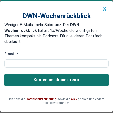
X
DWN-Wochenrückblick
Weniger E-Mails, mehr Substanz: Der
DWN-
Geldanlage Premium
Newsticker
MEIN DWN:
Wochenrückblick
liefert 1x/Woche die wichtigsten
Edelmetalle
DWN-Magazin
China
Themen kompakt als Podcast. Für alle, deren Postfach
überläuft.
DWN-Wochenrückblick
Auto Premium
Grundrecht auf Koalitionsfreiheit
E-mail:
*
Demonstration der Lokführer vor
dem Bahn-Tower in Berlin
Die Mitarbeiter der Bahn demonstrierten am
Kostenlos abonnieren »
Freitag in Berlin. Bei dem von der Öffentlichkeit
kaum wahrgenommenen Protest forderten die
Mitarbeiter ihr Grundrecht auf Koalitionsfreiheit.
Ich habe die
Datenschutzerklärung
sowie die
AGB
gelesen und erkläre
mich einverstanden.