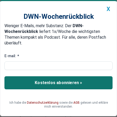
X
DWN-Wochenrückblick
Weniger E-Mails, mehr Substanz: Der
DWN-
Geldanlage Premium
Newsticker
MEIN DWN:
Wochenrückblick
liefert 1x/Woche die wichtigsten
Edelmetalle
DWN-Magazin
China
Themen kompakt als Podcast. Für alle, deren Postfach
überläuft.
DWN-Wochenrückblick
Auto Premium
Gewehre, Raketen, Mörser
E-mail:
*
Cyber Berkut: Hacker
veröffentlichen Liste von US-
Waffen für die Ukraine
Kostenlos abonnieren »
Die Hacker-Gruppe Cyber Berkut hat Dokumente
veröffentlicht, wonach die USA die Ukraine mit
Waffen beliefern soll. Neben Abwehrraketen,
Ich habe die
Datenschutzerklärung
sowie die
AGB
gelesen und erkläre
Granatwerfern und Scharfschützen-Gewehren
mich einverstanden.
will die ukrainische Armee auch Ausrüstung für