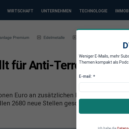
WIRTSCHAFT
UNTERNEHMEN
TECHNOLOGIE
IMMOB
anlage Premium
Edelmetalle
DWN-Magazin
Chin
D
Weniger E-Mails, mehr Sub
llt für Anti-Terror-Kamp
Themen kompakt als Podcast
E-mail:
*
lionen Euro an zusätzlichen Mitteln für den 
ollen 2680 neue Stellen geschaffen werden, d
Ich habe die
Datens