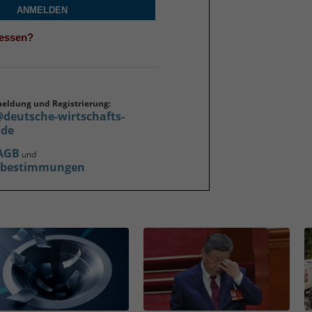
ANMELDEN
gessen?
meldung und Registrierung:
@deutsche-wirtschafts-
.de
AGB
und
zbestimmungen