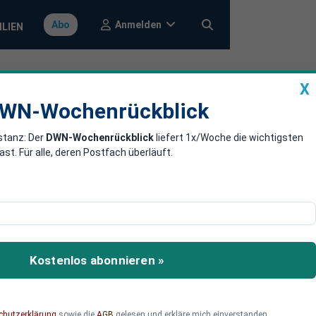
Anmelden
Abo
ILIEN
X
a
DWN-Wochenrückblick
WN-Wochenrückblick
stanz: Der
DWN-Wochenrückblick
liefert 1x/Woche die wichtigsten
f 1400 Agenten
. Für alle, deren Postfach überläuft.
„Kampf gegen den
avon allein 1400 beim
Kostenlos abonnieren »
chutzerklärung
sowie die
AGB
gelesen und erkläre mich einverstanden.