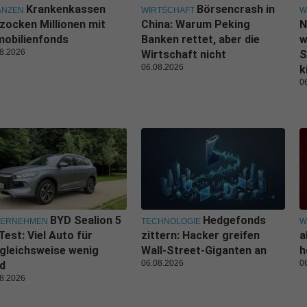
Krankenkassen
Börsencrash in
ANZEN
WIRTSCHAFT
W
zocken Millionen mit
China: Warum Peking
N
obilienfonds
Banken rettet, aber die
w
8.2026
Wirtschaft nicht
S
06.08.2026
k
0
BYD Sealion 5
Hedgefonds
TERNEHMEN
TECHNOLOGIE
W
Test: Viel Auto für
zittern: Hacker greifen
a
gleichsweise wenig
Wall-Street-Giganten an
h
06.08.2026
0
d
8.2026